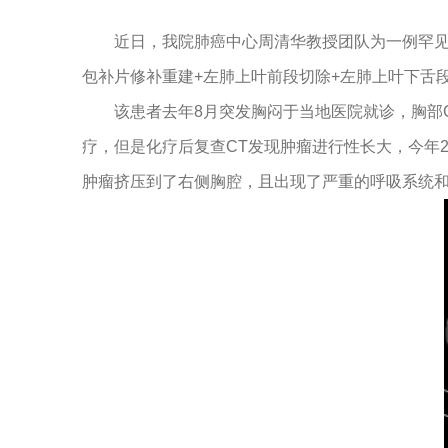
近日，我院肺癌中心周清华教授团队为一例罕见
包补片修补重建+左肺上叶前段切除+左肺上叶下舌
该患者去年8月突发胸闷于当地医院就诊，胸部CT
疗，但是化疗后复查CT发现肿瘤进行性长大，今年2月
肿瘤挤压到了右侧胸腔，且出现了严重的呼吸系统