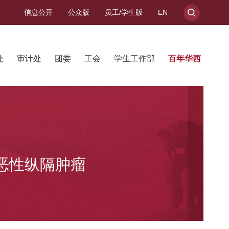
信息公开
公众版
员工/学生版
EN
处
审计处
团委
工会
学生工作部
百年华西
恶性纵隔肿瘤