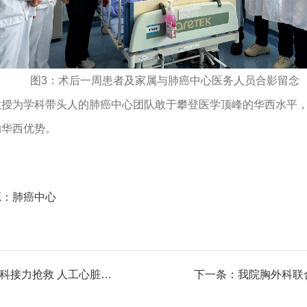
图3：术后一周患者及家属与肺癌中心医务人员合影留念
教授为学科带头人的肺癌中心团队敢于攀登医学顶峰的华西水平
的华西优势。
源：肺癌中心
上一条：急性心梗、心脏骤停超过1个小时 我院多学科接力抢救 人工心脏助36...