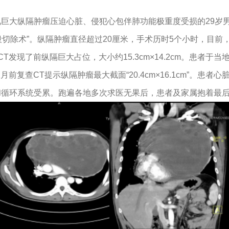
巨大纵隔肿瘤压迫心脏、侵犯心包伴肺功能极重度受损的29岁男
段切除术”。纵隔肿瘤直径超过20厘米，手术历时5个小时，目前
发现了前纵隔巨大占位，大小约15.3cm×14.2cm。患者于当
前复查CT提示纵隔肿瘤最大截面“20.4cm×16.1cm”。患
和循环系统受累。跑遍各地多次求医无果后，患者及家属抱着最