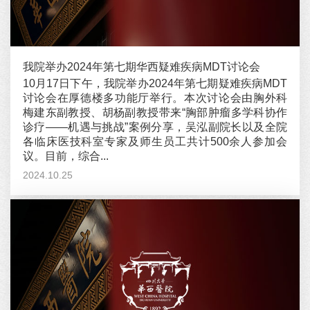
我院举办2024年第七期华西疑难疾病MDT讨论会
10月17日下午，我院举办2024年第七期疑难疾病MDT
讨论会在厚德楼多功能厅举行。本次讨论会由胸外科
梅建东副教授、胡杨副教授带来“胸部肿瘤多学科协作
诊疗——机遇与挑战”案例分享，吴泓副院长以及全院
各临床医技科室专家及师生员工共计500余人参加会
议。目前，综合...
2024.10.25