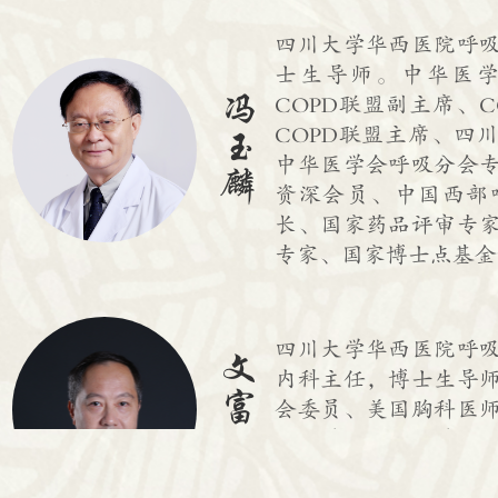
四川大学华西医院呼
士生导师。中华医
冯
COPD联盟副主席、
COPD联盟主席、四
玉
中华医学会呼吸分会
麟
资深会员、中国西部
长、国家药品评审专
专家、国家博士点基金
四川大学华西医院呼
文
内科主任，博士生导
富
会委员、美国胸科医
强
华医学会呼吸病学分
吸专委会主任委员，四