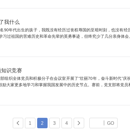
了我什么
名90年代出生的孩子，我既没有经历过丧权辱国的至暗时刻，也没有经
习过祖国的苦难历史和革命先辈的英勇事迹，但终究少了几分亲身体会。但
题知识竞赛
部组织全体党员和积极分子在会议室开展了“壮丽70年，奋斗新时代”庆
鼓励大家更多地学习和掌握我国发展中的历史节点。赛前，党支部将党员和积

1
2
3
4

GO