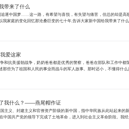
给我带来了什么
到追逐中国梦……这一路，有希望与喜悦，有失望与痛苦，但总的却是高
我家庭的变化回忆那沧桑巨变的七十年,告诉大家新中国给我带来了什么。
 我爱这家
争和抗美援朝战争，奶奶爸爸都是优秀的警察，爸爸在部队和工作中都
那些为了祖国和人民的事业而战斗的军人故事。那时还小，不懂得什么是奉献
给了我什么？——燕尾帽作证
帝国主义、封建主义和官僚资产阶级的新中国，指中华民族从此站起来的新中
在中国共产党的领导下完成了土地革命，进入到社会主义革命阶段。我经历了