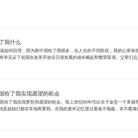
了我什么
该如何回答，因为新中国给了我很多，在人生的不同阶段，我的心里有
有幸见证了祖国在改革开放后日渐发展的成长崛起和繁荣富强。父辈们总是
中国给了我实现愿望的机会
国给了我实现梦想和愿望的机会。我上世纪60年代出生于金堂一个美丽
及姐姐们都非常地疼爱我。在我的童年记忆里过着食不饱腹，衣不暖身的日