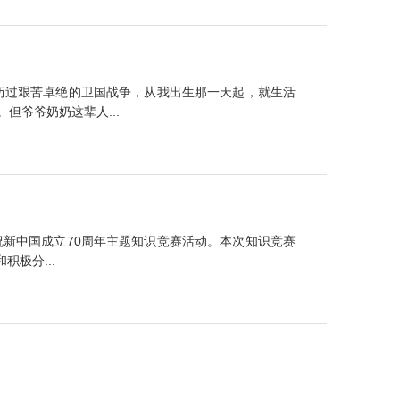
历过艰苦卓绝的卫国战争，从我出生那一天起，就生活
爷爷奶奶这辈人...
祝新中国成立70周年主题知识竞赛活动。本次知识竞赛
极分...