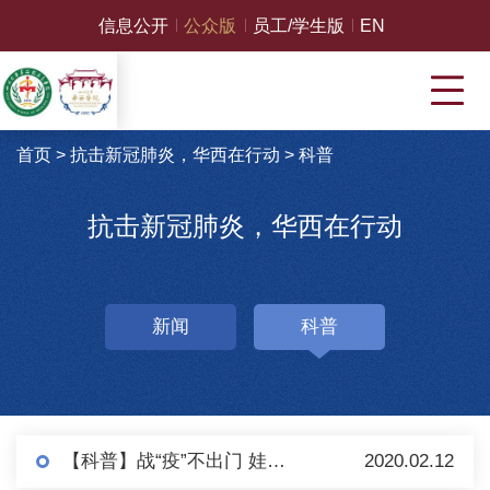
信息公开
公众版
员工/学生版
EN
首页
>
抗击新冠肺炎，华西在行动
>
科普
抗击新冠肺炎，华西在行动
新闻
科普
【科普】战“疫”不出门 娃遭憋疯了！华西医生有哄娃奇招……
2020.02.12