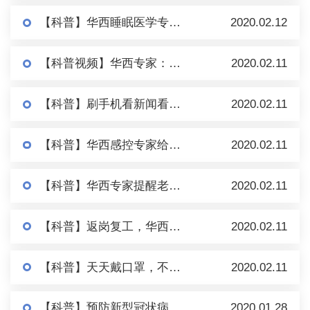
【科普】华西睡眠医学专家揭秘：睡得越少，免疫力越低？真相竟是…
2020.02.12
【科普视频】华西专家：教你打喷嚏的正确方式想，没纸巾就用手肘！
2020.02.11
【科普】刷手机看新闻看到焦虑、失眠，华西心理专家说，麻烦你先把手机kuo到听我说！
2020.02.11
【科普】华西感控专家给你说， 这几天要上班、要出门的人需要做好这五点个人防护！
2020.02.11
【科普】华西专家提醒老年人，在屋头躲病毒是对的，但还要做好这6件事免得遭血栓！
2020.02.11
【科普】返岗复工，华西医院专家告诉你怎么做最安全！
2020.02.11
【科普】天天戴口罩，不消做护肤、防晒了哇？华西专家说，这份口罩护肤指南搞紧拿去！
2020.02.11
【科普】预防新型冠状病毒，来看华西专家最近整的这些靠谱嘞科普！
2020.01.28