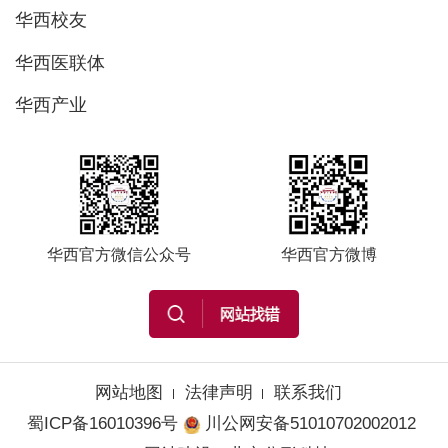
华西校友
华西医联体
华西产业
华西官方微信公众号
华西官方微博
网站地图
法律声明
联系我们
蜀ICP备16010396号
川公网安备51010702002012