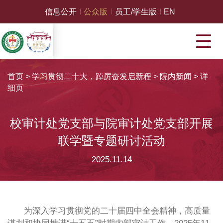
信息公开
公众版
员工/学生版
EN
首页
>
学习贯彻二十大，踔厉奋发启新程
>
院内新闻
>
详
细页
校审计处党支部与院审计处党支部开展
联学暨专题研讨活动
2025.11.14
为深入学习贯彻党的二十届四中全会精神，高质量