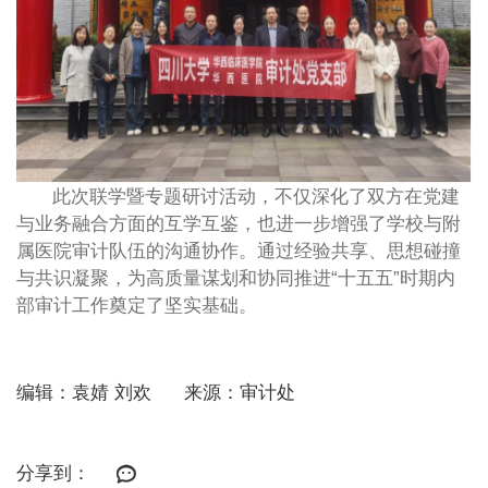
此次联学暨专题研讨活动，不仅深化了双方在党建
与业务融合方面的互学互鉴，也进一步增强了学校与附
属医院审计队伍的沟通协作。通过经验共享、思想碰撞
与共识凝聚，为高质量谋划和协同推进“十五五”时期内
部审计工作奠定了坚实基础。
编辑：袁婧 刘欢 来源：审计处
分享到：