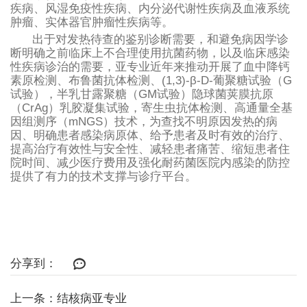
疾病、风湿免疫性疾病、内分泌代谢性疾病及血液系统
肿瘤、实体器官肿瘤性疾病等。
出于对发热待查的鉴别诊断需要，和避免病因学诊
断明确之前临床上不合理使用抗菌药物，以及临床感染
性疾病诊治的需要，亚专业近年来推动开展了血中降钙
素原检测、布鲁菌抗体检测、(1,3)-β-D-葡聚糖试验（G
试验），半乳甘露聚糖（GM试验）隐球菌荚膜抗原
（CrAg）乳胶凝集试验，寄生虫抗体检测、高通量全基
因组测序（mNGS）技术，为查找不明原因发热的病
因、明确患者感染病原体、给予患者及时有效的治疗、
提高治疗有效性与安全性、减轻患者痛苦、缩短患者住
院时间、减少医疗费用及强化耐药菌医院内感染的防控
提供了有力的技术支撑与诊疗平台。
分享到：
上一条：结核病亚专业