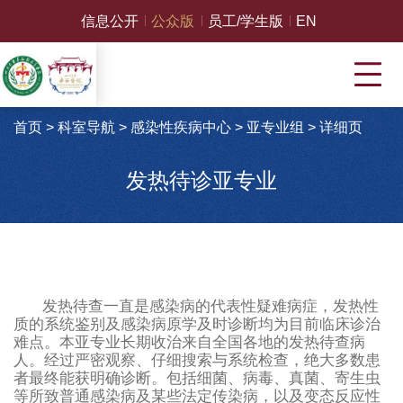
信息公开
公众版
员工/学生版
EN
首页
>
科室导航
>
感染性疾病中心
>
亚专业组
>
详细页
发热待诊亚专业
发热待查一直是感染病的代表性疑难病症，发热性
质的系统鉴别及感染病原学及时诊断均为目前临床诊治
难点。本亚专业长期收治来自全国各地的发热待查病
人。经过严密观察、仔细搜索与系统检查，绝大多数患
者最终能获明确诊断。包括细菌、病毒、真菌、寄生虫
等所致普通感染病及某些法定传染病，以及变态反应性