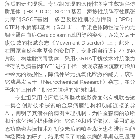
落后的研究现况。专业组发现的遗传性痉挛性截瘫伴薄
胼胝体（HSP-TCC）SPG11基因、家族性肌阵挛性肌张
力障碍SGCE基因、多巴反应性肌张力障碍（DRD）
GTP环水解酶1基因（GCH1）、常染色体隐性遗传的无
铜蓝蛋白血症Ceruloplasmin基因等的突变，多次发表于
该领域的权威杂志《Movement Disorder》上；此外，
在国家自然科学基金的资助下，专业组自行设计小RNA
片段，构建腺病毒载体，采用小RNA干扰技术对肌张力
障碍的致病基因DYT1进行干扰，发现该基因沉默可增加
神经元的易损性，降低神经元抗氧化应激的能力，该研
究成果发表于《Neurochemical Research》杂志，在分
子水平上阐述了肌张力障碍的发病机制。
专业组采用临床症状和脑功能影像变化有机联合这
一集合创新技术探索帕金森病脑结构和功能连接的异
常，阐明了其潜在的病例生理机制，为帕金森病的诊断
和个体化治疗提供新的研究途径和科学依据。采用静息
态功能磁共振技术对初诊未治的帕金森病患者进行功能
神经网络的研究，结果揭示了帕金森病的早期就已显现