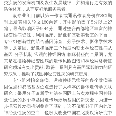
类疾病的发病机制及发生发展规律，并构建行之有效的
防治体系，从而更好地服务患者。
该专业组目前以第一作者或通讯作者身份在SCI期
刊上发表相关论文180余篇，其中影响因子5分以上27
篇，最高影响因子9.44分。通过整合西部地区丰富的神
经变性病资源，利用临床、影像和基础实验室的平台，
专业组创新性的结合基因筛查、分子技术、影像学技术
等，从基因、影像和临床三个维度勾勒出神经变性病从
基因-分子机制-宏观的神经网络-临床特征的全景图，尤
其是在描绘神经变性病的遗传风险图谱和神经网络特征
研究领域有突出贡献, 取得一系列具有高国际影响力的研
究成果，推动了我国神经变性病的研究进展。
专业组对帕金森病、运动神经元病等的多个致病基
因位点和易感基因位点进行了大样本的群体遗传学关联
研究；采用分子诊断学方法在国际上首次发现中国神经
变性病的多个单基因遗传病致病基因的新突变，为进一
步探索其发病机制奠定了基础，这不仅填补了国内此类
神经变性病的空白，也极大改变中国在此类疾病研究中