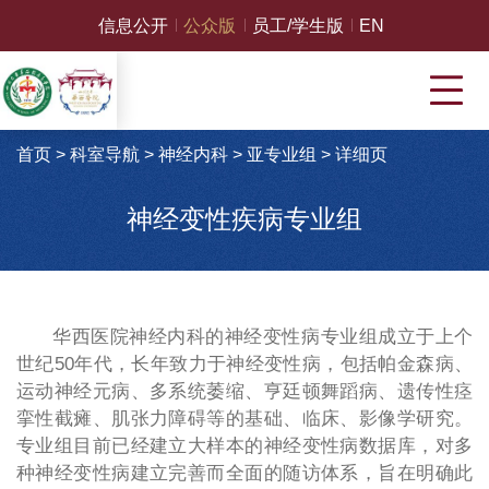
信息公开
公众版
员工/学生版
EN
首页
>
科室导航
>
神经内科
>
亚专业组
>
详细页
神经变性疾病专业组
华西医院神经内科的神经变性病专业组成立于上个
世纪50年代，长年致力于神经变性病，包括帕金森病、
运动神经元病、多系统萎缩、亨廷顿舞蹈病、遗传性痉
挛性截瘫、肌张力障碍等的基础、临床、影像学研究。
专业组目前已经建立大样本的神经变性病数据库，对多
种神经变性病建立完善而全面的随访体系，旨在明确此