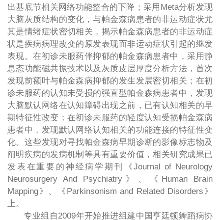
出基底节相关网络功能整合的下降；采用Meta分析发现
大脑灰质结构的变化，与帕金森病患者的非运动症状尤
其是情绪症状密切相关，揭示帕金森病患者的非运动症
状是疾病病理改变的原发表现而非运动症状引起的继发
表现。在初诊未服药伴抑郁的帕金森病患者中，采用静
息态功能磁共振技术以及灰质皮层厚度分析方法，首次
发现前额叶与帕金森病抑郁的发生发展密切相关；在初
诊未服药的认知未受损的强直型帕金森病患者中，发现
大脑默认网络在认知障碍出现之前，已有认知相关的早
期特征性改变；在初诊未服药的轻度认知受损帕金森病
患者中，发现默认网络认知相关的功能连接的特征性变
化。这些发现对寻找帕金森病早期诊断的影像标志物及
阐明疾病的发病机制等具有重要价值，相关研究成果已
发表在重要的神经病学期刊《Journal of Neurology
Neurosurgery And Psychiatry》、《Human Brain
Mapping》、《Parkinsonism and Related Disorders》
上。
专业组自2009年开始推进组建中国亨廷顿舞蹈病协