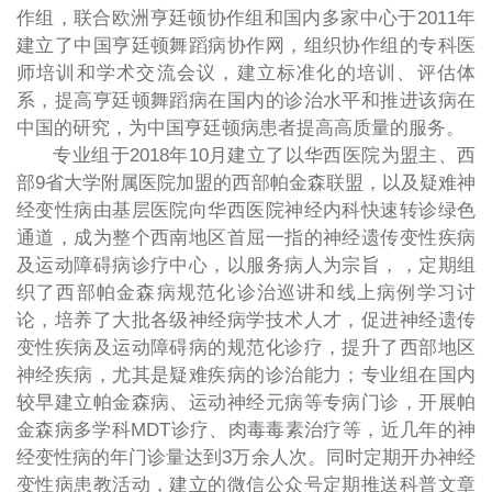
作组，联合欧洲亨廷顿协作组和国内多家中心于2011年
建立了中国亨廷顿舞蹈病协作网，组织协作组的专科医
师培训和学术交流会议，建立标准化的培训、评估体
系，提高亨廷顿舞蹈病在国内的诊治水平和推进该病在
中国的研究，为中国亨廷顿病患者提高高质量的服务。
专业组于2018年10月建立了以华西医院为盟主、西
部9省大学附属医院加盟的西部帕金森联盟，以及疑难神
经变性病由基层医院向华西医院神经内科快速转诊绿色
通道，成为整个西南地区首屈一指的神经遗传变性疾病
及运动障碍病诊疗中心，以服务病人为宗旨，，定期组
织了西部帕金森病规范化诊治巡讲和线上病例学习讨
论，培养了大批各级神经病学技术人才，促进神经遗传
变性疾病及运动障碍病的规范化诊疗，提升了西部地区
神经疾病，尤其是疑难疾病的诊治能力；专业组在国内
较早建立帕金森病、运动神经元病等专病门诊，开展帕
金森病多学科MDT诊疗、肉毒毒素治疗等，近几年的神
经变性病的年门诊量达到3万余人次。同时定期开办神经
变性病患教活动，建立的微信公众号定期推送科普文章