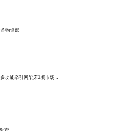
设备物资部
多功能牵引网架床3项市场...
教育