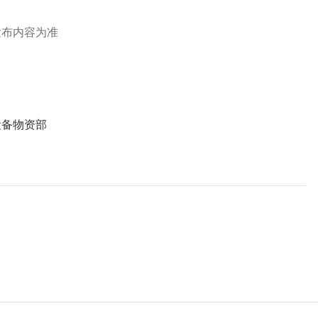
发布内容为准
设备物资部
）