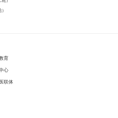
二轮）
轮）
教育
中心
医联体