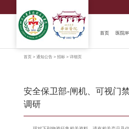
首页
医院/
首页
>
通知公告
>
招标
>
详细页
安全保卫部-闸机、可视门禁
调研
现对下列物资征集相关资料，请有相关产品及