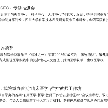
SFC）专题推进会
影响力的教育中心、科学中心、人才中心”的要求，近日，护理学院举办了“
理学院施雁院长，四川大学科学技术发展研究院朱卫华科长，华西医院科技部
伍连德奖
学叙事作品《精准之外》荣获2025年“威克利—伍连德奖”。该奖项由 Th
式呈现医学实践中的复杂性与人文价值，推动医学从单一生物医学模...
，我院举办首期“临床医学-哲学”教师工作坊
合举办的首期“临床医学-哲学”教师工作坊在启德堂327会议室举行。双方
会。与会人员围绕跨学科人才培养机制、课程体系建设与长期协同发展等.