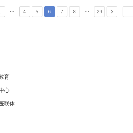


1
4
5
6
7
8
29

教育
中心
医联体