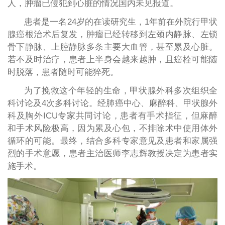
人，肿瘤已侵犯到心脏的情况国内未见报道。
患者是一名24岁的在读研究生，1年前在外院行甲状
腺癌根治术后复发，肿瘤已经转移到左颈内静脉、左锁
骨下静脉、上腔静脉多条主要大血管，甚至累及心脏。
若不及时治疗，患者上半身会越来越肿，且癌栓可能随
时脱落，患者随时可能猝死。
为了挽救这个年轻的生命，甲状腺外科多次组织全
科讨论及4次多科讨论。经肺癌中心、麻醉科、甲状腺外
科及胸外ICU专家共同讨论，患者有手术指征，但麻醉
和手术风险极高，因为累及心包，不排除术中使用体外
循环的可能。最终，结合多科专家意见及患者和家属强
烈的手术意愿，患者主治医师李志辉教授决定为患者实
施手术。