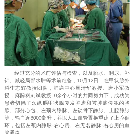
经过充分的术前评估与检查，以及脱水、利尿、补
钾、减轻局部水肿等术前准备，10月12日，在甲状腺外
科李志辉教授团队，肺癌中心周清华教授、唐小军教
授，麻醉科刘斌教授10余个小时的共同努力下，成功为
患者切除了颈纵膈甲状腺复发肿瘤和被肿瘤侵犯的胸
腺、部分心包、左颈内静脉、左锁骨下静脉、上腔静脉
等，输血近8000毫升，并以人工血管置换重建了上腔循
环，包括左颈内静脉-右心房、右无名静脉-右心房的血
管通路。