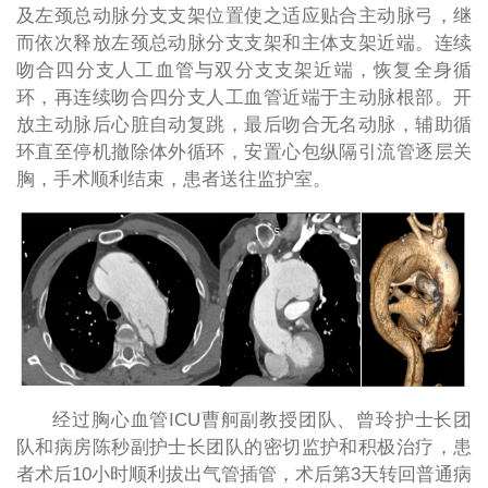
及左颈总动脉分支支架位置使之适应贴合主动脉弓，继
而依次释放左颈总动脉分支支架和主体支架近端。连续
吻合四分支人工血管与双分支支架近端，恢复全身循
环，再连续吻合四分支人工血管近端于主动脉根部。开
放主动脉后心脏自动复跳，最后吻合无名动脉，辅助循
环直至停机撤除体外循环，安置心包纵隔引流管逐层关
胸，手术顺利结束，患者送往监护室。
经过胸心血管ICU曹舸副教授团队、曾玲护士长团
队和病房陈秒副护士长团队的密切监护和积极治疗，患
者术后10小时顺利拔出气管插管，术后第3天转回普通病