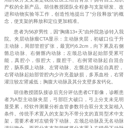
产权的全新产品。胡佳教授团队全程参与支架研发、改
进和动物实验等工作，创造性地提出了“分段释放”的概
念，使支架的释放和定位更加精准。
患者为56岁男性，因“胸痛13+天”由外院急诊转入我
院。夹层动脉瘤CTA显示：主动脉夹层，初破口位于升
主动脉，局部管腔扩张，最宽约6.2cm，向下累及右侧
骼总动脉、右侧髂内动脉；左颈总动脉起始部受累可
能，真腔小，假腔大，腹腔干、右例肾动脉起自混合
腔，肠系膜上动脉、左肾动脉、左髂总动脉起自真腔，
右肾动脉起始部管腔内少许充盈缺损，多系血栓，右肾
灌注较左肾减低；胸腹大动脉及其分支壁多发钙化。
胡佳教授团队接诊后充分评估患者CT影像，诊断患
者为A型主动脉夹层，弓部巨大破口，弓上分支未见明
显受累，经软件测量分析血管参数符合双分支支架植入
条件。传统手术置入的支架为不带分支的直筒型术中支
架，需要术者对左锁骨下动脉、左颈总动脉及无名动脉