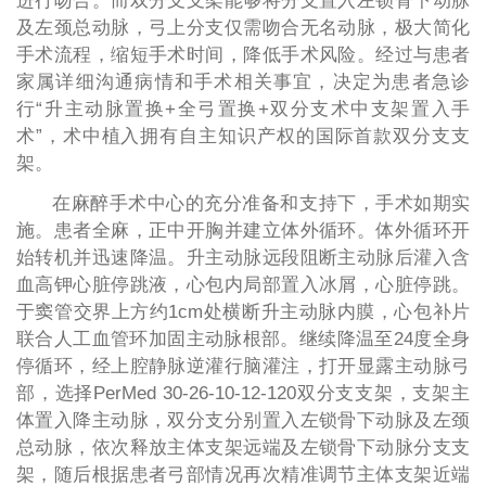
进行吻合。而双分支支架能够将分支置入左锁骨下动脉
及左颈总动脉，弓上分支仅需吻合无名动脉，极大简化
手术流程，缩短手术时间，降低手术风险。经过与患者
家属详细沟通病情和手术相关事宜，决定为患者急诊
行“升主动脉置换+全弓置换+双分支术中支架置入手
术”，术中植入拥有自主知识产权的国际首款双分支支
架。
在麻醉手术中心的充分准备和支持下，手术如期实
施。患者全麻，正中开胸并建立体外循环。体外循环开
始转机并迅速降温。升主动脉远段阻断主动脉后灌入含
血高钾心脏停跳液，心包内局部置入冰屑，心脏停跳。
于窦管交界上方约1cm处横断升主动脉内膜，心包补片
联合人工血管环加固主动脉根部。继续降温至24度全身
停循环，经上腔静脉逆灌行脑灌注，打开显露主动脉弓
部，选择PerMed 30-26-10-12-120双分支支架，支架主
体置入降主动脉，双分支分别置入左锁骨下动脉及左颈
总动脉，依次释放主体支架远端及左锁骨下动脉分支支
架，随后根据患者弓部情况再次精准调节主体支架近端