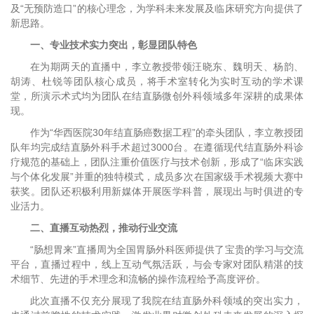
及“无预防造口”的核心理念，为学科未来发展及临床研究方向提供了
新思路。
一、专业技术实力突出，彰显团队特色
在为期两天的直播中，李立教授带领汪晓东、魏明天、杨韵、
胡涛、杜锐等团队核心成员，将手术室转化为实时互动的学术课
堂，所演示术式均为团队在结直肠微创外科领域多年深耕的成果体
现。
作为“华西医院30年结直肠癌数据工程”的牵头团队，李立教授团
队年均完成结直肠外科手术超过3000台。在遵循现代结直肠外科诊
疗规范的基础上，团队注重价值医疗与技术创新，形成了“临床实践
与个体化发展”并重的独特模式，成员多次在国家级手术视频大赛中
获奖。团队还积极利用新媒体开展医学科普，展现出与时俱进的专
业活力。
二、直播互动热烈，推动行业交流
“肠想胃来”直播周为全国胃肠外科医师提供了宝贵的学习与交流
平台，直播过程中，线上互动气氛活跃，与会专家对团队精湛的技
术细节、先进的手术理念和流畅的操作流程给予高度评价。
此次直播不仅充分展现了我院在结直肠外科领域的突出实力，