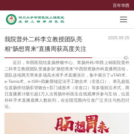
百年华西
2025.09.25
我院普外二科李立教授团队亮
相“肠想胃来”直播周获高度关注
近日，华西医院结直肠肿瘤中心、胃肠外科/华西上锦医院普外
二科李立教授团队受邀参加“肠想胃来”中西部胃肠外科直播周活动，
团队连续两天带来多场高水准手术直播演示，集中展示了uTAR术、
e-Tamis术、e-ISR+四象限锚定法手工吻合术（非造口）、单孔超低
位直肠癌结肠肛管吻合+肛门成形术（非造口）等多项前沿术式，两
日直播累计吸引超1万人次胃肠外科医生在线观摩并参与互动，位居
外科手术直播观摩人数前列，在全国范围内引发广泛关注与热烈讨
论。