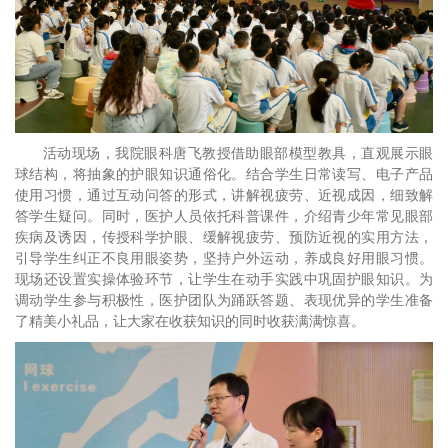
活动现场，我院眼科唐飞教授借助眼部模型教具，直观展示眼
球结构，将抽象的护眼知识通俗化。结合学生日常读写、电子产品
使用习惯，通过互动问答的形式，讲解视疲劳、近视成因，细致解
答学生疑问。同时，医护人员依托科普课件，介绍青少年常见眼部
疾病及诱因，传授科学护眼、缓解视疲劳、预防近视的实用方法，
引导学生纠正不良用眼姿势，坚持户外运动，养成良好用眼习惯。
现场还设置实操体验环节，让学生在动手实践中巩固护眼知识。为
调动学生参与积极性，医护团队为踊跃答题、表现优异的学生准备
了精美小礼品，让大家在收获知识的同时收获满满惊喜。