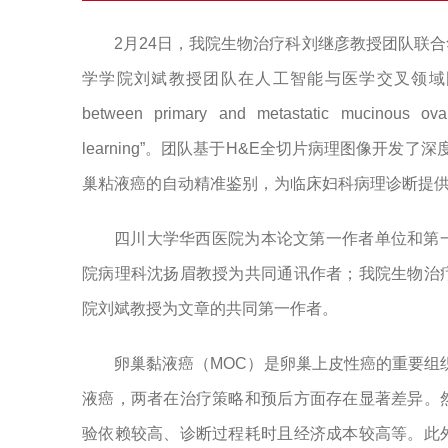
2月24日，我院生物治疗科刘继彦教授团队联
学学院刘斌教授团队在人工智能与医学交叉领域国际权威期刊np
between primary and metastatic mucinous ova
learning”。团队基于H&E全切片病理图像开发
巢粘液癌的自动精准鉴别，为临床妇科病理诊断提
四川大学华西医院为本论文第一作者单位和第
院病理科沈扬眉教授为共同通讯作者；我院生物治
院刘斌教授为文章的共同第一作者。
卵巢黏液癌（MOC）是卵巢上皮性癌的重要组
液癌，两者在治疗策略和预后方面存在显著差异。
验依赖较高、诊断过程耗时且经济成本较高等。此