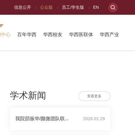
信息公开
公众版
员工/学生版
EN
闻中心
百年华西
华西校友
华西医联体
华西产业
学术新闻
查看更多
我院邵振华/颜微团队联...
2026.01.29