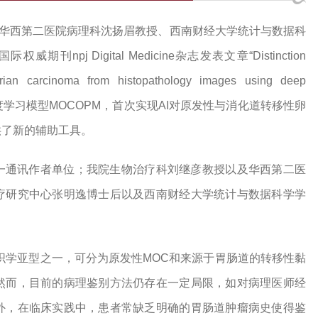
合华西第二医院病理科沈扬眉教授、西南财经大学统计与数据科
j Digital Medicine杂志发表文章“Distinction
rian carcinoma from histopathology images using deep
了深度学习模型MOCOPM，首次实现AI对原发性与消化道转移性卵
供了新的辅助工具。
一通讯作者单位；我院生物治疗科刘继彦教授以及华西第二医
疗研究中心张明逸博士后以及西南财经大学统计与数据科学学
织学亚型之一，可分为原发性MOC和来源于胃肠道的转移性黏
然而，目前的病理鉴别方法仍存在一定局限，如对病理医师经
外，在临床实践中，患者常缺乏明确的胃肠道肿瘤病史使得鉴