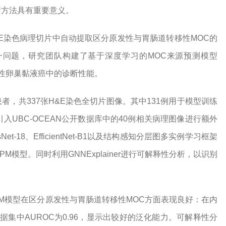
断方法具有重要意义。
E染色病理切片中自动提取区分原发性与胃肠道转移性MOC的
问题，研究团队构建了基于深度学习的MOC来源预测模型
移性卵巢黏液癌中的诊断性能。
者，共337张H&E染色全切片图像。其中131例用于模型训练
入UBC-OCEAN公开数据库中的40例相关病理图像进行额外
18、EfficientNet-B1以及结构感知分层图多实例学习框架
M模型。同时利用GNNExplainer进行可解释性分析，以识别
PM模型在区分原发性与胃肠道转移性MOC方面表现良好：在内
数据集中AUROC为0.96，显示出较好的泛化能力。可解释性分