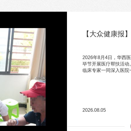
【大众健康报】
【CCTV】关
【华西医院】博
【成都高新医
【今日头条】川
这些知识要了解 
兴——川黔持续深
生命 川黔同心
航”医疗帮扶协
2026年8月4日，华
关注·服务：今天是世界
自2023年7月民革贵
作为成都高新医学会的
6月5日，民革贵州省
毕节开展医疗帮扶活动
言不要信
护航”三年医疗帮扶行
极投身川黔医疗帮扶行
院上锦医院（以下简称:
临床专家一同深入医院
发挥优质医疗资源优势
专家驻点帮扶，兼顾技术
扶行动工作座谈会。两
细作、久久为功，搭建
重，有效提升毕节基层
院相关负责人齐聚一堂
疗卫生服务体系不断完
四川省委会携手在华西上
谊、共话医疗协作、共
动工作座谈会。此次座
展注入强劲动能。
步，将持续深化川黔医
动优质医疗资源下沉，守
2026.08.05
2026.06.14
2026.06.10
2026.06.08
2026.06.08