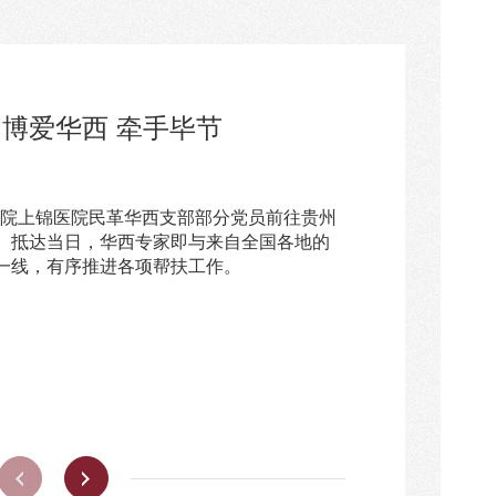
博爱华西 牵手毕节
注·服务：今天是世界献血者日
爱牵手护生命 川黔同心助振
学会】会员动态：博爱牵手护
黔持续深化“博爱牵手·生命护
关于献血 这些...
化“博爱牵手·生命...
助振兴——川黔持续深化...
作
西医院上锦医院民革华西支部部分党员前往贵州
献血者日 这些知识要了解 关于献血 这些流
州省委、民革四川省委联合启动“博爱牵手·生命
副会长单位，四川大学华西医院上锦医院积
委会、民革四川省委会携手在四川大学华西医
。抵达当日，华西专家即与来自全国各地的
动以来，上锦医院积极响应、主动担当，充分
动。三年来，医院发挥优质资源优势，派驻
上锦医院）召开“博爱牵手·生命护航”医疗帮
一线，有序推进各项帮扶工作。
，持续深耕毕节市医疗帮扶工作，三年深耕
指导与人才培育，坚持“输血”与“造血”并
地民革组织、毕节市多家医疗机构及上锦医
起川黔医疗协作的暖心桥梁，助力毕节市医
诊疗水平。6月5日，民革贵州省委会、民革
，深入总结三年帮扶工作成效，共叙帮扶情
善、诊疗能力持续提升。
锦医院召开“博爱牵手·生命护航”医疗帮扶行
商提质良策，为毕节医疗健康事业高质量发
谈会总结过往成效、部署新一轮协作，下一
疗合作，创新帮扶模式、拓展协作领域，推
护群众健康，助力区域医疗均衡发展...