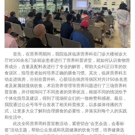
首先，在营养周期间，我院临床临床营养科在门诊大楼候诊大
厅对100余名门诊就诊患者进行了营养科普讲堂，就如何认识食物营
养成分，含量及配料表进行了专业的解答，帮助大众纠正日常的饮
食误区，指导患者如何培养正确的膳食习惯。其次，临床营养科主
动走进病房，分别在普外科、心脏综合病房等病区对共计50余名患
者及家属就慢病饮食，术后营养管理等营养问题进行了三场营养科
普宣教，并仔细询问了不同患者的营养状况，根据不同的情况给予
个体化指导及建议，得到了现场听众们的一致称赞和感谢。最后，
我院通过公众号等平台发表了相关科普推文，以多媒体传播的方
式，让更多大众了解到合理膳食的必要性，并落实到每个人的实践
和生活中。
此次全民营养周科普宣教活动，紧密切合“会烹会选，会看标
签”活动主题，帮助公众形成和巩固健康的饮食习惯，培养健康选