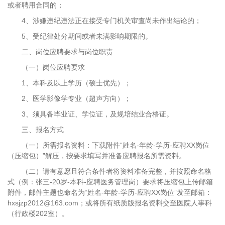
或者聘用合同的；
4、涉嫌违纪违法正在接受专门机关审查尚未作出结论的；
5、受纪律处分期间或者未满影响期限的。
二、岗位应聘要求与岗位职责
（一）岗位应聘要求
1、本科及以上学历（硕士优先）；
2、医学影像学专业（超声方向）；
3、须具备毕业证、学位证，及规培结业合格证。
三、报名方式
（一）所需报名资料：下载附件“姓名-年龄-学历-应聘XX岗位
（压缩包）”解压，按要求填写并准备应聘报名所需资料。
（二）请有意愿且符合条件者将资料准备完整，并按照命名格
式（例：张三-20岁-本科-应聘医务管理岗）要求将压缩包上传邮箱
附件，邮件主题也命名为“姓名-年龄-学历-应聘XX岗位”发至邮箱：
hxsjzp2012@163.com；或将所有纸质版报名资料交至医院人事科
（行政楼202室）。