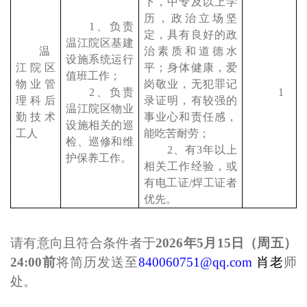
下，中专
及以上学
历，
政治立场坚
1、负责
定，具有良好的政
温江院区基建
温
治素质和道德水
设施系统运行
江院区
平；身体健康，爱
值班工作；
物业管
岗敬业，无犯罪记
2、负责
1
理科后
录证明，有较强的
温江院区物业
勤技术
事业心和责任感，
设施相关的巡
工人
能吃苦耐劳；
检、巡修和维
2、有3年以上
护保养工作。
相关工作经验，或
有电工证/焊工证者
优先。
请有意向且符合条件者于
2026年
5
月
15
日（周五）
24:00前
将简历发送至
840060751@qq.com
肖
老
师
处。