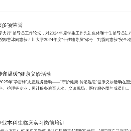
获多项荣誉
“励学力行”辅导员工作论坛，对2024年度学生工作先进集体和十佳辅导
慧冰同志获四川大学2024年度"十佳辅导员"称号；刘霞同志获"安全稳.
传递温暖”健康义诊活动
2025年“学雷锋”志愿服务活动——“守护健康·传递温暖”健康义诊活动在
、护理等专业，累计服务逾百人次。义诊现场，医疗服务团的成员们...
学专业本科生临床实习岗前培训
医学专业本科生临床实习岗前培训在启德堂425教室开启。我院申文武副