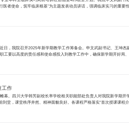
行医者使命，筑牢临床根基”为主题发表动员讲话，强调临床实习的重要性和
近日，我院召开2025年新学期教学工作筹备会。申文武副书记、王坤杰
职工要以高度的责任感和使命感投入到教学工作中，确保新学期开好局、起
查工作
式拉开帷幕。四川大学韩芳副校长率学校相关职能部处负责人对我院新学期
到堂，课堂秩序井然、精神面貌良好。各课程严格落实“首次授课课程介绍”