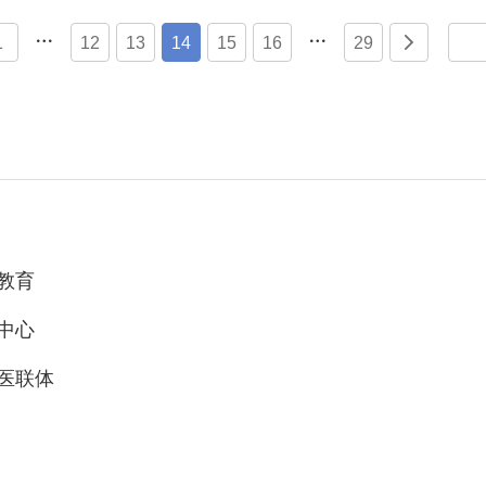


1
12
13
14
15
16
29

教育
中心
医联体