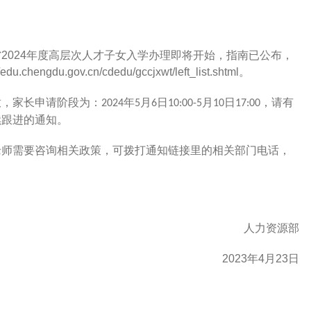
省
2024
年度高层次人才子女入学办理即将开始，指南已公布，
//edu.chengdu.gov.cn/cdedu/gccjxwt/left_list.shtml
。
放，家长申请阶段为：
年
月
日
月
日
请有
2024
5
6
10
:
00-5
10
17
:
00，
续跟进的通知。
老师需要咨询相关政策，可拨打通知链接里的相关部门电话，
人力资源部
2023
年
4
月
23
日