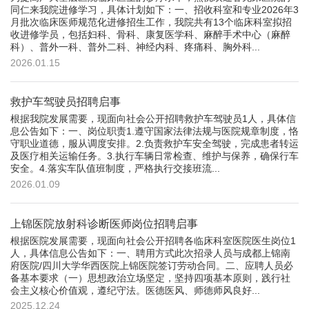
同仁来我院进修学习，具体计划如下：一、招收科室和专业2026年3
月批次临床医师规范化进修招生工作，我院共有13个临床科室拟招
收进修学员，包括妇科、骨科、康复医学科、麻醉手术中心（麻醉
科）、普外一科、普外二科、神经内科、疼痛科、胸外科...
2026.01.15
救护车驾驶员招聘启事
根据我院发展需要，现面向社会公开招聘救护车驾驶员1人，具体信
息公告如下：一、岗位职责1.遵守国家法律法规与医院规章制度，恪
守职业道德，服从调度安排。2.负责救护车安全驾驶，完成患者转运
及医疗相关运输任务。3.执行车辆日常检查、维护与保养，确保行车
安全。4.落实车队值班制度，严格执行交接班流...
2026.01.09
上锦医院放射科诊断医师岗位招聘启事
根据医院发展需要，现面向社会公开招聘各临床科室医院医生岗位1
人，具体信息公告如下：一、聘用方式此次招录人员与成都上锦南
府医院/四川大学华西医院上锦医院签订劳动合同。二、应聘人员必
备基本要求（一）思想政治立场坚定，坚持四项基本原则，践行社
会主义核心价值观，遵纪守法。医德医风、师德师风良好...
2025.12.24