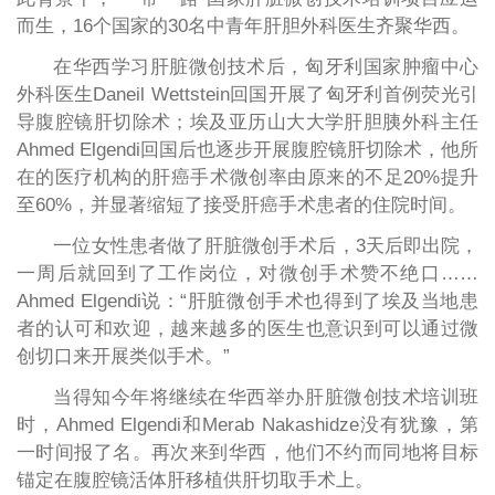
而生，16个国家的30名中青年肝胆外科医生齐聚华西。
在华西学习肝脏微创技术后，匈牙利国家肿瘤中心
外科医生Daneil Wettstein回国开展了匈牙利首例荧光引
导腹腔镜肝切除术；埃及亚历山大大学肝胆胰外科主任
Ahmed Elgendi回国后也逐步开展腹腔镜肝切除术，他所
在的医疗机构的肝癌手术微创率由原来的不足20%提升
至60%，并显著缩短了接受肝癌手术患者的住院时间。
一位女性患者做了肝脏微创手术后，3天后即出院，
一周后就回到了工作岗位，对微创手术赞不绝口……
Ahmed Elgendi说：“肝脏微创手术也得到了埃及当地患
者的认可和欢迎，越来越多的医生也意识到可以通过微
创切口来开展类似手术。”
当得知今年将继续在华西举办肝脏微创技术培训班
时，Ahmed Elgendi和Merab Nakashidze没有犹豫，第
一时间报了名。再次来到华西，他们不约而同地将目标
锚定在腹腔镜活体肝移植供肝切取手术上。