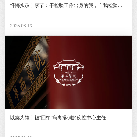
忏悔实录丨李节：干检验工作出身的我，自我检验却“不合格”
2025.03.13
以案为镜丨被“回扣”病毒撂倒的疾控中心主任