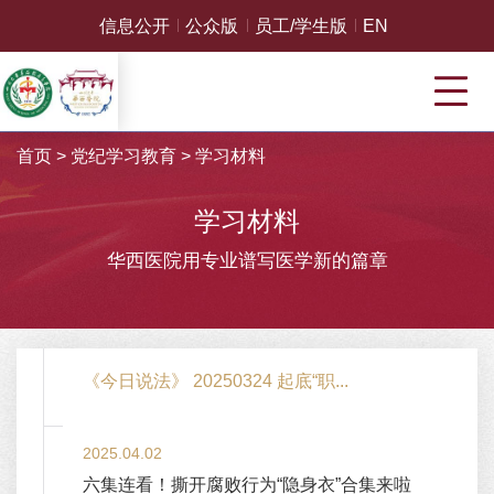
信息公开
公众版
员工/学生版
EN
首页
>
党纪学习教育
>
学习材料
学习材料
华西医院用专业谱写医学新的篇章
《今日说法》 20250324 起底“职...
2025.04.02
六集连看！撕开腐败行为“隐身衣”合集来啦