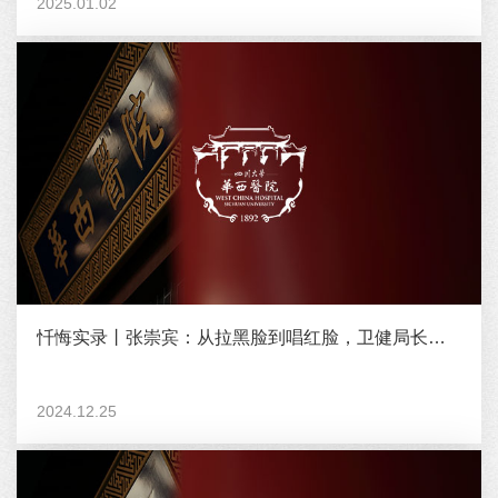
2025.01.02
忏悔实录丨张崇宾：从拉黑脸到唱红脸，卫健局长的变脸记
2024.12.25