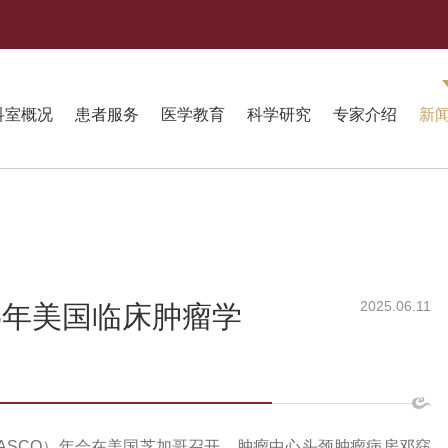
科室概况
患者服务
医学教育
科学研究
专家介绍
新
2025.06.11
5年美国临床肿瘤学
会（ASCO）年会在美国芝加哥召开。肿瘤中心头颈肿瘤病房邓窈