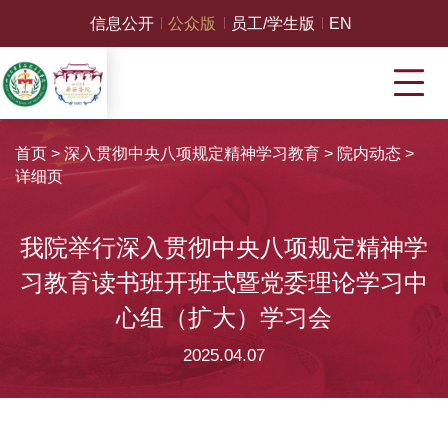
信息公开
公众版
员工/学生版
EN
首页
>
深入贯彻中央八项规定精神学习教育
>
院内动态
>
详细页
我院举行深入贯彻中央八项规定精神学
习教育读书班开班式暨党委理论学习中
心组（扩大）学习会
2025.04.07