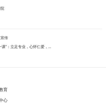
学院
生宣传
”：立足专业，心怀仁爱，...
教育
中心