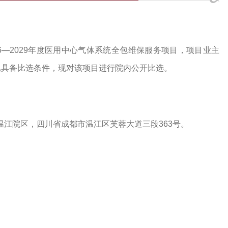
26—2029年度医用中心气体系统全包维保服务项目，项目业主
已具备比选条件，现对该项目进行院内公开比选。
温江院区，
四川省成都市温江区芙蓉大道三段
363号
。