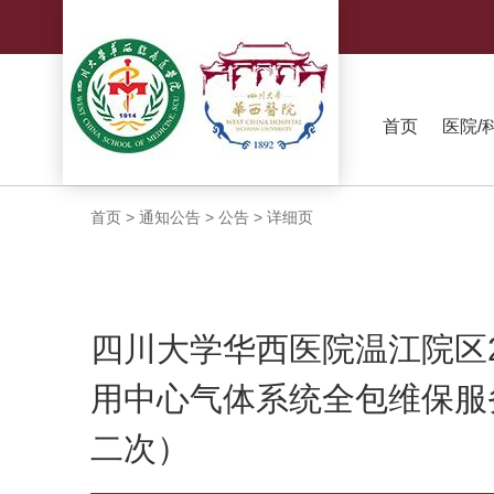
首页
医院/
首页
>
通知公告
>
公告
>
详细页
四川大学华西医院温江院区20
用中心气体系统全包维保服
二次）