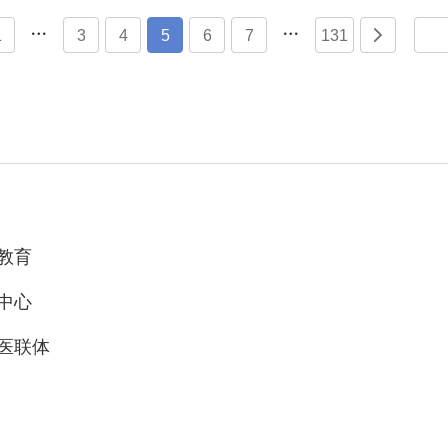


1
3
4
5
6
7
131

教育
中心
医联体