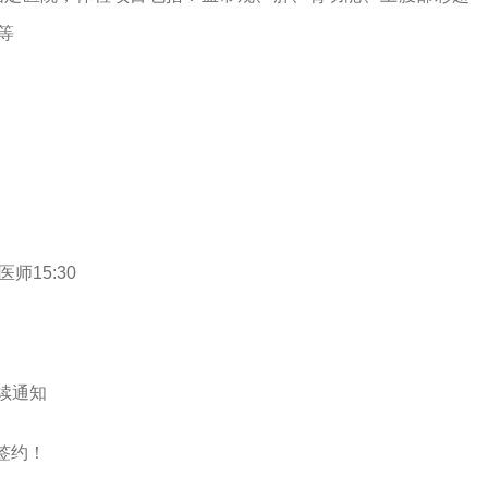
等
师15:30
续通知
签约！