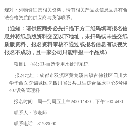
现对下列物资征集相关资料，请有相关产品及信息且具有合
法合格资质的供应商与我部联系。
（通知：请供应商务必先扫描下方二维码填写报名信
息并将纸质版资料交至以下地址，未扫码或未提交纸
质版资料、报名资料审核不通过或报名信息有误视为
报名不成功
且一家公司只能申报一个品牌）
，
省公卫
-
血透专用水处理系统
项目
1
：
成都市双流区黄龙溪古镇古佛社区
四川大
报名地址：
学华西医院锦城医院
四川省公共卫生综合临床中心
5
号楼
407
设备
管理
科
1
4
报名时间：周一到周五上午
9:00-11:00
，下午
:00-
:00
陈老师
联系人：
81589090
联系电话：