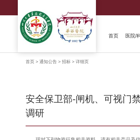
首页
医院/
首页
>
通知公告
>
招标
>
详细页
安全保卫部-闸机、可视门禁
调研
现对下列物资征集相关资料，请有相关产品及