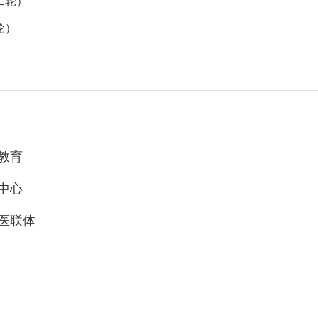
二轮）
轮）
教育
中心
医联体