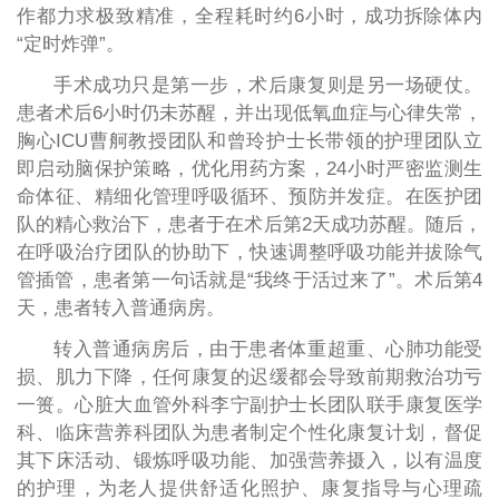
作都力求极致精准，全程耗时约6小时，成功拆除体内
“定时炸弹”。
手术成功只是第一步，术后康复则是另一场硬仗。
患者术后6小时仍未苏醒，并出现低氧血症与心律失常，
胸心ICU曹舸教授团队和曾玲护士长带领的护理团队立
即启动脑保护策略，优化用药方案，24小时严密监测生
命体征、精细化管理呼吸循环、预防并发症。在医护团
队的精心救治下，患者于在术后第2天成功苏醒。随后，
在呼吸治疗团队的协助下，快速调整呼吸功能并拔除气
管插管，患者第一句话就是“我终于活过来了”。术后第4
天，患者转入普通病房。
转入普通病房后，由于患者体重超重、心肺功能受
损、肌力下降，任何康复的迟缓都会导致前期救治功亏
一篑。心脏大血管外科李宁副护士长团队联手康复医学
科、临床营养科团队为患者制定个性化康复计划，督促
其下床活动、锻炼呼吸功能、加强营养摄入，以有温度
的护理，为老人提供舒适化照护、康复指导与心理疏