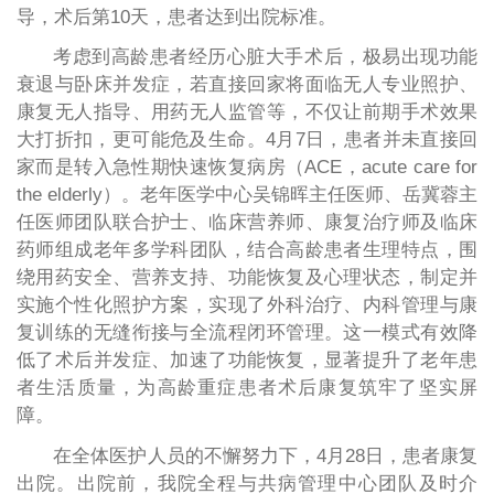
导，术后第10天，患者达到出院标准。
考虑到高龄患者经历心脏大手术后，极易出现功能
衰退与卧床并发症，若直接回家将面临无人专业照护、
康复无人指导、用药无人监管等，不仅让前期手术效果
大打折扣，更可能危及生命。4月7日，患者并未直接回
家而是转入急性期快速恢复病房（ACE，acute care for
the elderly）。老年医学中心吴锦晖主任医师、岳冀蓉主
任医师团队联合护士、临床营养师、康复治疗师及临床
药师组成老年多学科团队，结合高龄患者生理特点，围
绕用药安全、营养支持、功能恢复及心理状态，制定并
实施个性化照护方案，实现了外科治疗、内科管理与康
复训练的无缝衔接与全流程闭环管理。这一模式有效降
低了术后并发症、加速了功能恢复，显著提升了老年患
者生活质量，为高龄重症患者术后康复筑牢了坚实屏
障。
在全体医护人员的不懈努力下，4月28日，患者康复
出院。出院前，我院全程与共病管理中心团队及时介