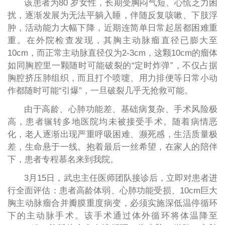
该患者为80 岁女性，长期受胸闷气短、心慌乏力困
扰，逐渐发展为无法平躺入睡，伴随反复咳嗽、下肢浮
肿，活动能力大幅下降，近期连简单日常起居都困难重
重。在外院检查发现，其胸主动脉瘤直径已膨大至
10cm，而正常主动脉直径仅为2-3cm，这颗10cm的瘤体
如同胸腔里一颗随时可能破裂的“定时炸弹”，不仅占据
胸腔挤压肺组织，而且打个喷嚏、用力排便等日常小动
作都随时可能“引爆”，一旦破裂几乎无抢救可能。
由于高龄、心肺功能差、基础病复杂、手术风险极
高，患者辗转多地医院均未被接受手术。随着病情恶
化，老人逐渐出现严重呼吸困难、濒死感，生活质量极
差，生命悬于一线。抱着最后一丝希望，在家人的陪伴
下，患者专程慕名来到我院。
3月15日，武忠主任医师团队接诊后，立即对患者进
行全面评估：患者高龄体弱、心肺功能受损、10cm巨大
胸主动脉瘤合并瓣膜重度病变，必须实施深低温停循环
下的主动脉手术。该手术通过体外循环将体温降至