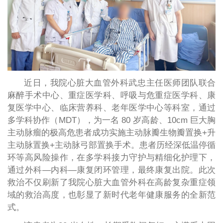
近日，我院心脏大血管外科武忠主任医师团队联合
麻醉手术中心、重症医学科、呼吸与危重症医学科、康
复医学中心、临床营养科、老年医学中心等科室，通过
多学科协作（MDT），为一名 80 岁高龄、10cm 巨大胸
主动脉瘤的极高危患者成功实施主动脉瓣生物瓣置换+升
主动脉置换+主动脉弓部置换手术。患者历经深低温停循
环等高风险操作，在多学科接力守护与精细化护理下，
通过外科—内科—康复闭环管理，最终康复出院。此次
救治不仅刷新了我院心脏大血管外科在高龄复杂重症领
域的救治高度，也彰显了新时代老年健康服务的全新范
式。