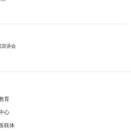
流宣讲会
教育
中心
医联体