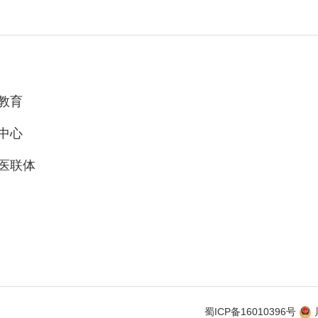
教育
中心
医联体
蜀ICP备16010396号