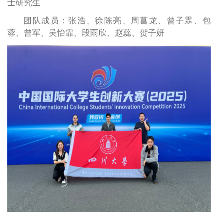
士研究生
团队成员：张浩、徐陈亮、周菖龙、曾子霖、包
蓉、曾军、吴怡霏、段雨欣、赵蕊、贺子妍