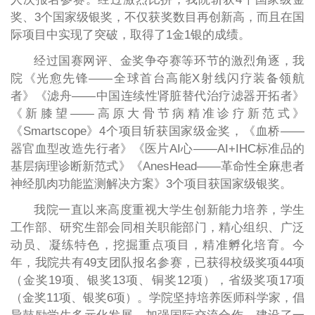
奖、3个国家级银奖，不仅获奖数目再创新高，而且在国
际项目中实现了突破，取得了1金1银的成绩。
经过国赛网评、金奖争夺赛等环节的激烈角逐，我
院《光愈先锋——全球首台高能X射线闪疗装备领航
者》《滤舟——中国连续性肾脏替代治疗滤器开拓者》
《新膝望——高原大骨节病精准诊疗新范式》
《Smartscope》4个项目斩获国家级金奖，《血桥——
器官血型改造先行者》《医片AI心——AI+IHC标准品的
基层病理诊断新范式》《AnesHead——革命性全麻患者
神经肌肉功能监测解决方案》3个项目获国家级银奖。
我院一直以来高度重视大学生创新能力培养，学生
工作部、研究生部会同相关职能部门，精心组织、广泛
动员、凝练特色，挖掘重点项目，精准孵化培育。今
年，我院共有49支团队报名参赛，已获得校级奖项44项
（金奖19项、银奖13项、铜奖12项），省级奖项17项
（金奖11项、银奖6项）。学院坚持培养医师科学家，倡