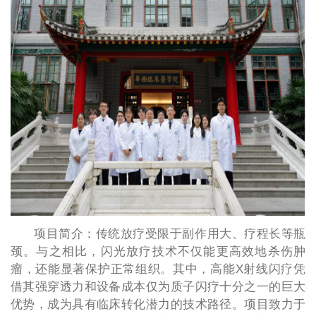
项目简介：传统放疗受限于副作用大、疗程长等瓶
颈。与之相比，闪光放疗技术不仅能更高效地杀伤肿
瘤，还能显著保护正常组织。其中，高能X射线闪疗凭
借其强穿透力和设备成本仅为质子闪疗十分之一的巨大
优势，成为具有临床转化潜力的技术路径。项目致力于