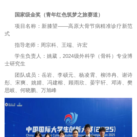
国家级金奖（青年红色筑梦之旅赛道）
项目名称：新膝望——高原大骨节病精准诊疗新范
式
指导老师：周宗科、王端、许宏
学生负责人：姚葳，2024级外科学（骨科）专业博
士研究生
团队成员：岳岩、李硕元、杨凌霄、柳沛冉、谢诗
彤、宋爽、姚婧、冯建榕、顾雨欣、晏宇轩、邓涛、樊
思岐、何晓鹏、万旭峰