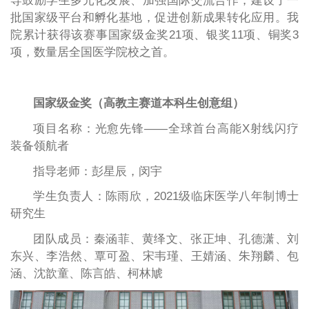
导鼓励学生多元化发展、加强国际交流合作，建设了一
批国家级平台和孵化基地，促进创新成果转化应用。我
院累计获得该赛事国家级金奖21项、银奖11项、铜奖3
项，数量居全国医学院校之首。
国家级金奖（高教主赛道本科生创意组）
项目名称：光愈先锋——全球首台高能X射线闪疗
装备领航者
指导老师：彭星辰，闵宇
学生负责人：陈雨欣，2021级临床医学八年制博士
研究生
团队成员：秦涵菲、黄绎文、张正坤、孔德潇、刘
东兴、李浩然、覃可盈、宋韦瑾、王婧涵、朱翔麟、包
涵、沈歆童、陈言皓、柯林虓