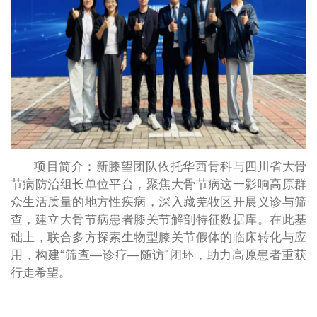
项目简介：新膝望团队依托华西骨科与四川省大骨
节病防治组长单位平台，聚焦大骨节病这一影响高原群
众生活质量的地方性疾病，深入藏羌牧区开展义诊与筛
查，建立大骨节病患者膝关节解剖特征数据库。在此基
础上，联合多方探索生物型膝关节假体的临床转化与应
用，构建“筛查—诊疗—随访”闭环，助力高原患者重获
行走希望。