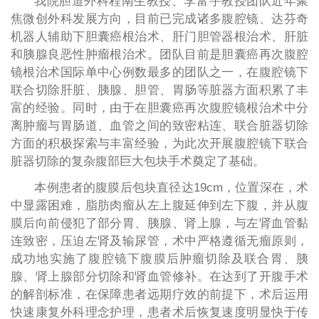
我院胆道外科程南生教授、李富宇教授团队近年聚
焦微创外科发展方向，目前已完成诸多腹腔镜、达芬奇
机器人辅助下胆囊癌根治术、肝门胆管器根治术、肝脏
和胰腺良恶性肿瘤根治术。团队目前是胆囊癌再次腹腔
镜根治术国际单中心例数最多的团队之一，在腹腔镜下
联合切除肝脏、胰腺、胆管、胃肠等脏器方面积累了丰
富的经验。同时，由于在胆囊癌再次腹腔镜根治术中分
离肿瘤与胃肠道、血管之间的致密粘连、联合脏器切除
方面的积极探索与丰富经验，为此次开展腹腔镜下联合
脏器切除的复杂腹部巨大包块手术奠定了基础。
本例患者的腹膜后包块直径达19cm，位置深在，术
中显露困难，脂肪肉瘤从左上腹延伸到左下腹，并从腹
膜后向前侵犯了部分胃、胰腺、肾上腺，与左肾血管黏
连致密，压迫左肾及输尿管，术中严格遵循无瘤原则，
成功地实施了腹腔镜下腹膜后肿瘤切除及联合胃、胰
腺、肾上腺部分切除和肾血管修补。在达到了开腹手术
的解剖标准，在保障患者远期疗效的前提下，术后运用
快速康复外科理念护理，患者术后恢复速度明显快于传