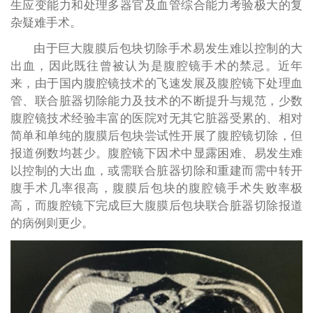
生应变能力和处理多器官及血管综合能力考验极大的复
杂疑难手术。
由于巨大腹膜后包块切除手术易发生难以控制的大
出血，因此既往曾被认为是腹腔镜手术的禁忌。近年
来，由于国内腹腔镜技术的飞速发展及腹腔镜下处理血
管、联合脏器切除能力及技术的不断提升与规范，少数
腹腔镜技术经验丰富的医院对无其它脏器受累的、相对
简单和单纯的腹膜后包块尝试性开展了腹腔镜切除，但
报道例数均甚少。腹腔镜下因术中显露困难、易发生难
以控制的大出血，或需联合脏器切除和重建而需中转开
腹手术几率很高，腹膜后包块的腹腔镜手术失败率极
高，而腹腔镜下完成巨大腹膜后包块联合脏器切除报道
的病例则更少。