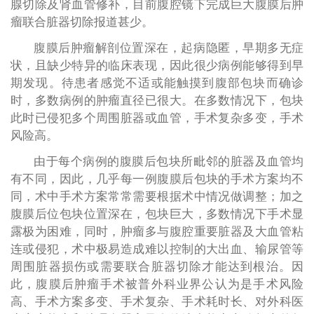
腺切除及肾血管修补，目前腹腔镜下完成巨大腹膜后肿
瘤联合脏器切除报道甚少。
腹膜后肿瘤解剖位置深在，起病隐匿，早期多无症
状，且缺少特异的临床表现，因此很少病例能够得到早
期发现。待患者感觉不适或能触摸到腹部包块而确诊
时，多数病例的肿瘤直径已很大。在多数情况下，包块
此时已侵犯多个周围脏器或血管，手术复杂多变，手术
风险高。
由于每个病例的腹膜后包块所毗邻的脏器及血管均
有不同，因此，几乎每一例腹膜后包块的手术方案均不
同，术中手术方案常常需要根据术中情况做调整；加之
腹膜后位包块位置深在，包块巨大，多数情况下手术显
露极为困难，同时，肿瘤多与腹腔重要脏器及大血管粘
连或侵犯，术中极易造成难以控制的大出血、输尿管等
周围脏器损伤或需要联合脏器切除才能达到根治。因
此，腹膜后肿瘤手术被普外科业界公认为是手术风险
高、手术方案多变、手术复杂、手术耗时长、对外科医