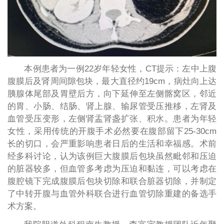
本例患者为一例22岁年轻女性，CT提示：左中上腹
腹膜后及肾周间隙包块，最大直径约19cm，病灶向上达
胰腺体尾部及胃壁后方，向下延伸至左侧髂窝区，邻近
的胃、小肠、结肠、肾上腺、输尿管受压推移，左肾及
血管受压变形，左侧肾盂肾盏扩张、积水。患者为年轻
女性，采用传统的开腹手术必然要在腹部留下25-30cm
长的切口，会严重影响患者日后的生活和幸福感。术前
经多科讨论，认为该例巨大腹膜后包块虽然毗邻和压迫
的脏器较多，但血管多考虑为压迫和黏连，可以考虑在
腹腔镜下完成腹膜后包块切除和联合脏器切除，并制定
了中转开腹与血管外科联合进行血管切除重建的备选手
术方案。