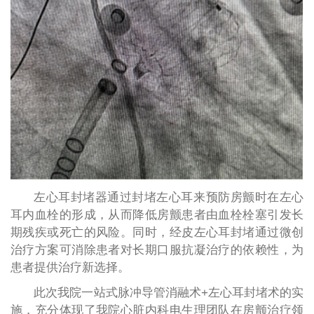
左心耳封堵器通过封堵左心耳来预防房颤时在左心
耳内血栓的形成，从而降低房颤患者由血栓栓塞引发长
期残疾或死亡的风险。同时，经皮左心耳封堵通过微创
治疗方案可消除患者对长期口服抗凝治疗的依赖性，为
患者提供治疗新选择。
此次我院一站式脉冲导管消融术+左心耳封堵术的实
施，充分体现了我院心脏内科电生理团队在房颤治疗领