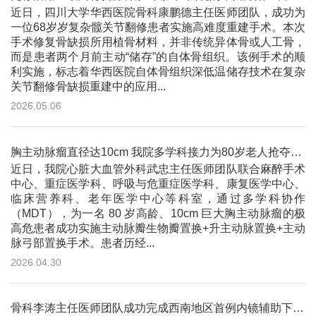
近日，四川大学华西医院骨科康鹏德主任医师团队，成功为
一位68岁岁复杂髋关节翻修患者实施高难度重建手术。本次
手术修复骨缺损所用植骨材料，并非传统异体骨或人工骨，
而是患者两个月前主动“储存”的自体骨组织。该例手术的顺
利实施，标志着华西医院自体骨组织深低温储存技术在复杂
关节翻修骨缺损重建中的应用...
2026.05.06
胸主动脉瘤直径达10cm 我院多学科接力为80岁老人抢夺一线生机
近日，我院心脏大血管外科武忠主任医师团队联合麻醉手术
中心、重症医学科、呼吸与危重症医学科、康复医学中心、
临床营养科、老年医学中心等科室，通过多学科协作
（MDT），为一名 80 岁高龄、10cm 巨大胸主动脉瘤的极
高危患者成功实施主动脉瓣生物瓣置换+升主动脉置换+主动
脉弓部置换手术。患者历经...
2026.04.30
骨科李涛主任医师团队成功完成西南地区首例内镜辅助下经后路腰2椎体副神经节瘤En-bloc手术