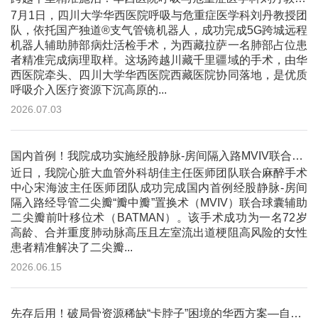
7月1日，四川大学华西医院呼吸与危重症医学科刘丹教授团
队，依托国产独道®支气管镜机器人，成功完成5G跨城远程
机器人辅助肺部病灶活检手术，为西藏拉萨一名肺部占位患
者精准完成病理取样。这场跨越川藏千里疆域的手术，由华
西医院牵头、四川大学华西医院西藏医院协同落地，是优质
呼吸介入医疗资源下沉高原的...
2026.07.03
国内首例！我院成功实施经股静脉-房间隔入路MVIV联合BATMAN手术
近日，我院心脏大血管外科胡佳主任医师团队联合麻醉手术
中心宋海波主任医师团队成功完成国内首例经股静脉-房间
隔入路经导管二尖瓣“瓣中瓣”置换术（MVIV）联合球囊辅助
二尖瓣前叶移位术（BATMAN）。该手术成功为一名72岁
高龄、合并重度肺动脉高压且左室流出道梗阻高风险的女性
患者精准解决了二尖瓣...
2026.06.15
先存后用！破局骨资源稀缺“卡脖子”困境的华西方案—自体骨组织库临床应用，开启关节翻修重建新纪元