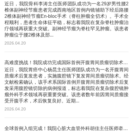
近日，我院骨科李涛主任医师团队成功为一名29岁男性腰2
椎体副神经节瘤患者完成西南地区首例内镜辅助下经后路腰
2椎体副神经节瘤En-bloc手术（脊柱肿瘤全切术）。手术全
程顺利，患者生命体征平稳，标志着我院在复杂脊柱肿瘤治
疗领域再获重大突破。副神经节瘤为脊柱罕见肿瘤。该患者
肿瘤位于腰2椎体及部...
2026.04.20
高难度挑战！我院成功完成国际首例开腹胃间质瘤切除术后复发行腹腔镜手术切除病例
近日，我院胃癌中心杨昆主任医师团队成功为一名开腹胃间
质瘤术后复发患者，实施腹腔镜下复发胃间质瘤切除术。经
文献检索确认，该手术系国际首例开腹胃间质瘤切除术后复
发采用腹腔镜切除的病例报道，标志着我院在复杂腹腔镜肿
瘤外科手术领域再获重要突破。该患者数年前因胃间质瘤接
受开腹手术，术后恢复良好。近期...
2026.04.20
全球首例入组完成！我院心脏大血管外科胡佳主任医师牵头国际多中心A型夹层远端良性重塑REFORM-TAD临床试验