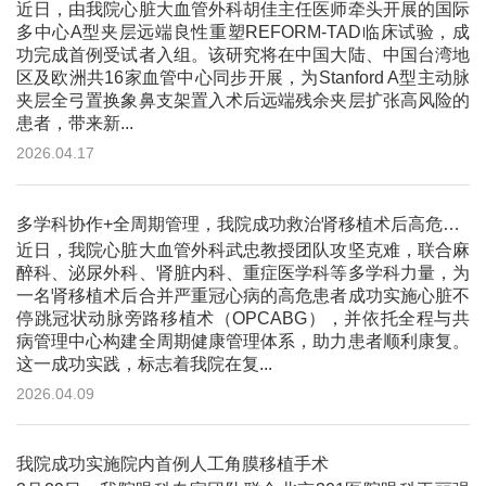
近日，由我院心脏大血管外科胡佳主任医师牵头开展的国际
多中心A型夹层远端良性重塑REFORM-TAD临床试验，成
功完成首例受试者入组。该研究将在中国大陆、中国台湾地
区及欧洲共16家血管中心同步开展，为Stanford A型主动脉
夹层全弓置换象鼻支架置入术后远端残余夹层扩张高风险的
患者，带来新...
2026.04.17
多学科协作+全周期管理，我院成功救治肾移植术后高危冠心病患者
近日，我院心脏大血管外科武忠教授团队攻坚克难，联合麻
醉科、泌尿外科、肾脏内科、重症医学科等多学科力量，为
一名肾移植术后合并严重冠心病的高危患者成功实施心脏不
停跳冠状动脉旁路移植术（OPCABG），并依托全程与共
病管理中心构建全周期健康管理体系，助力患者顺利康复。
这一成功实践，标志着我院在复...
2026.04.09
我院成功实施院内首例人工角膜移植手术