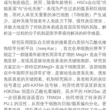
成与免疫稳态。然而，随着年龄增长，HSCs会出现“功
能衰退”与“分化失衡”：表现为产生过多的髓系和巨核细
胞，而对人体至关重要的淋巴细胞（T/B细胞）产生减
少。这种失衡导致老年人免疫力下降、慢性炎症增加，
并极大地提升了对病原体易感及疫苗应答弱的风险。解
析这一过程的分子机制是医学界亟待解决的科学难题。
研究应用团队自主研发的微量蛋白质组与乙酰化修
饰组学分析平台（Iseq-Kac），首次在单细胞分辨率下
锁定了一群随着年龄增长而异常扩增的 Meg3+ 造血干细
胞亚群，发现其是驱动免疫衰老的关键细胞群。研究首
次鉴定出一群特定的Meg3+ 造血干细胞亚群。这群细胞
在中年期即开始异常扩增，是驱动造血谱系失衡、诱发
免疫衰老的关键因素。机制研究揭示，衰老相关的炎症
信号通过 p65-KAT6A 信号轴，特异性诱导该亚群发生
H3K23ac 组蛋白乙酰化重编程。高水平的 H3K23ac 进
一步招募阅读器蛋白 TRIM24，协同增强了转录因子
PU.1 的活性，从而使干细胞向巨核/髓系偏向分化。更
重要的是，团队通过小分子药物干预成功逆转了这一衰